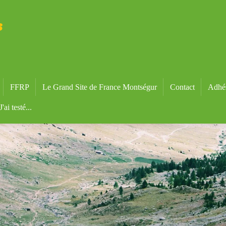
s
FFRP
Le Grand Site de France Montségur
Contact
Adhé
J'ai testé...