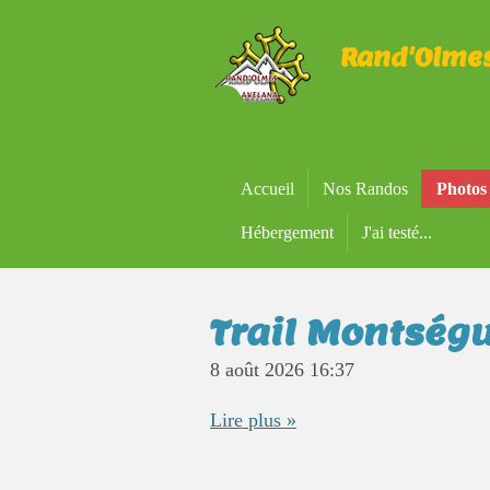
Passer
Rand'Olme
au
contenu
principal
Accueil
Nos Randos
Photos
Hébergement
J'ai testé...
Trail Montség
8 août 2026
16:37
Lire plus »