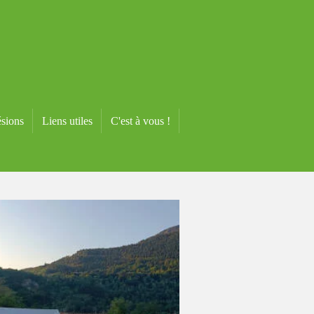
sions
Liens utiles
C'est à vous !