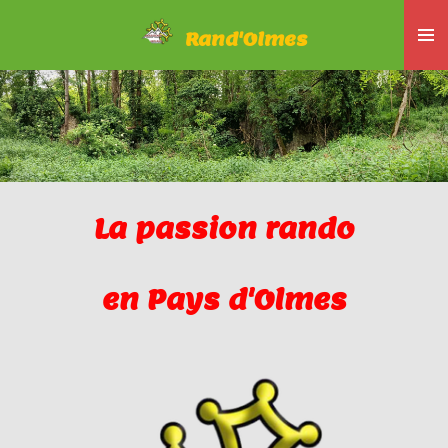
Passer
Rand'Olmes
au
contenu
principal
La passion rando
en Pays d'Olmes