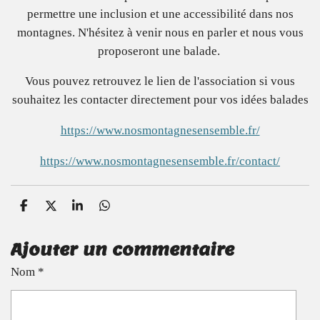
permettre une inclusion et une accessibilité dans nos
montagnes. N'hésitez à venir nous en parler et nous vous
proposeront une balade.
Vous pouvez retrouvez le lien de l'association si vous
souhaitez les contacter directement pour vos idées balades
https://www.nosmontagnesensemble.fr/
https://www.nosmontagnesensemble.fr/contact/
P
P
P
P
a
a
a
a
r
r
r
r
Ajouter un commentaire
t
t
t
t
a
a
a
a
Nom *
g
g
g
g
e
e
e
e
r
r
r
r