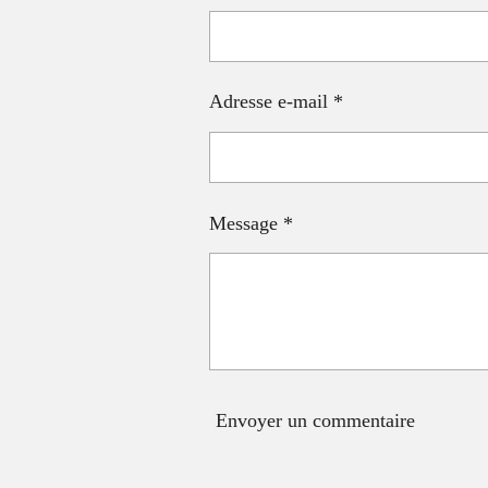
r
r
r
Adresse e-mail *
Message *
Envoyer un commentaire