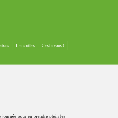
sions
Liens utiles
C'est à vous !
 journée pour en prendre plein les