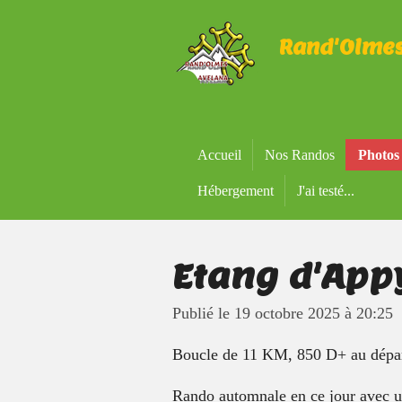
Passer
Rand'Olme
au
contenu
principal
Accueil
Nos Randos
Photos
Hébergement
J'ai testé...
Etang d'App
Publié le 19 octobre 2025 à 20:25
Boucle de 11 KM, 850 D+ au dépa
Rando automnale en ce jour avec un