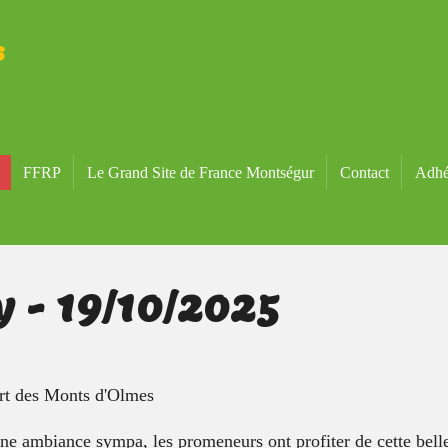
s
FFRP
Le Grand Site de France Montségur
Contact
Adhé
y - 19/10/2025
rt des Monts d'Olmes
e ambiance sympa, les promeneurs ont profiter de cette belle